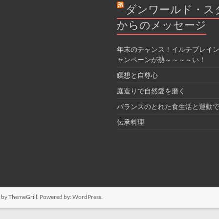
ダンワールド・ス
からのメッセージ
年末のチャンス！イルチブレイン
ャンペーンが熱～～～～い！
瞑想と自尊心
庭造りで自然愛を磨く
バランスのとれた食生活と運動
伝承料理
by ThemeGrill. Powered by:
WordPress
.