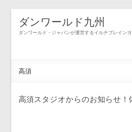
コ
ン
ダンワールド九州
テ
ン
ダンワールド・ジャパンが運営するイルチブレインヨ
ツ
へ
ス
キ
ッ
プ
高須
高須スタジオからのお知らせ！