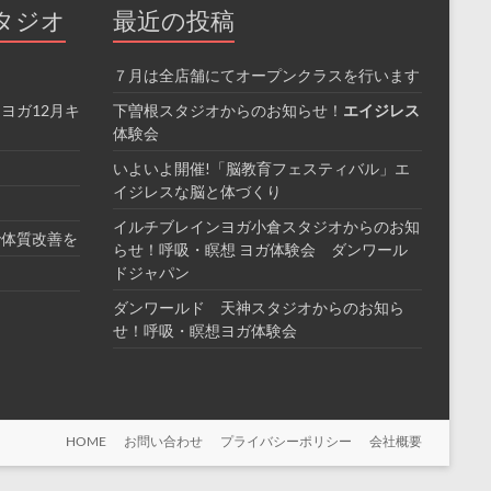
タジオ
最近の投稿
７月は全店舗にてオープンクラスを行います
ヨガ12月キ
下曽根スタジオからのお知らせ！
エイジレス
体験会
いよいよ開催!「脳教育フェスティバル」エ
イジレスな脳と体づくり
イルチブレインヨガ小倉スタジオからのお知
で体質改善を
らせ！呼吸・瞑想 ヨガ体験会 ダンワール
ドジャパン
ダンワールド 天神スタジオからのお知ら
せ！呼吸・瞑想ヨガ体験会
HOME
お問い合わせ
プライバシーポリシー
会社概要