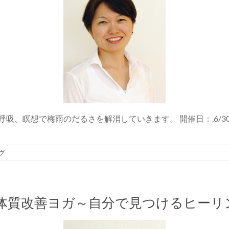
で梅雨のだるさを解消していきます。 開催日：,6/30(日), 時間：
グ
体質改善ヨガ～自分で見つけるヒーリ