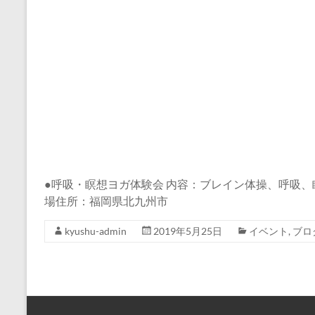
●呼吸・瞑想ヨガ体験会 内容：ブレイン体操、呼吸、瞑想でリラ
場住所：福岡県北九州市
kyushu-admin
2019年5月25日
イベント
,
ブロ