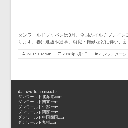
ダンワールドジャパンは3月、全国のイルチブレインヨ
ります。春は進級や進学、就職・転勤などに伴い、新
kyushu-admin
2018年3月1日
インフォメーシ
dahnworldjapan.co.jp
ダンワールド北海道.com
ダンワールド関東.com
ダンワールド中部.com
ダンワールド関西.com
ダンワールド中国四国.com
ダンワールド九州.com