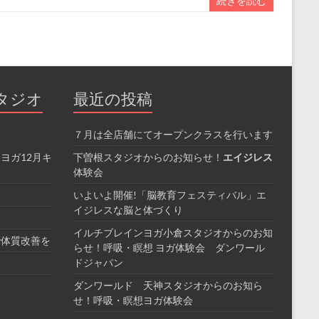
続きを読む
タジオ
最近の投稿
７月は全店舗にてオープンクラスを行います
ヨガ12月キ
下曽根スタジオからのお知らせ！
エイジレス
体験会
いよいよ開催!「脳教育フェスティバル」エ
イジレスな脳と体づくり
イルチブレインヨガ小倉スタジオからのお知
で体質改善を
らせ！呼吸・瞑想 ヨガ体験会 ダンワール
ドジャパン
ダンワールド 天神スタジオからのお知ら
せ！呼吸・瞑想ヨガ体験会