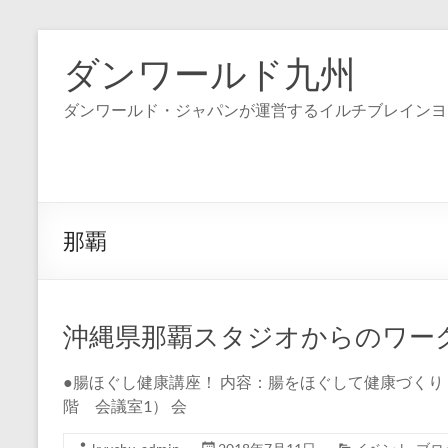
コ
ン
ダンワールド九州
テ
ン
ダンワールド・ジャパンが運営するイルチブレインヨ
ツ
へ
ス
キ
ッ
プ
那覇
沖縄県那覇スタジオからのワー
●腸ほぐし健康講座！ 内容：腸をほぐして健康づくり 開催日：7/
階 会議室1） 会