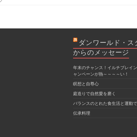
グ
ダンワールド・ス
からのメッセージ
年末のチャンス！イルチブレイン
ャンペーンが熱～～～～い！
瞑想と自尊心
庭造りで自然愛を磨く
バランスのとれた食生活と運動
伝承料理