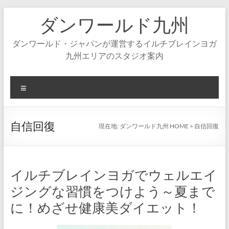
コ
ダンワールド九州
ン
テ
ン
ダンワールド・ジャパンが運営するイルチブレインヨガ
ツ
九州エリアのスタジオ案内
へ
ス
キ
メ
ッ
ニ
プ
ュ
ー
自信回復
現在地:
ダンワールド九州 HOME
>
自信回復
イルチブレインヨガでウェルエイ
ジングな習慣をつけよう～夏まで
に！めざせ健康美ダイエット！