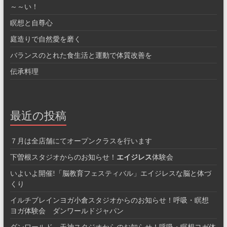
～～い！
瞑想と自尊心
庭造りで自然愛を磨く
バランスのとれた食生活と運動で体質改善を
伝承料理
最近の投稿
７月は全店舗にてオープンクラスを行います
下曽根スタジオからのお知らせ！
エイジレス
体験会
いよいよ開催!「脳教育フェスティバル」エイジレスな脳と体づ
くり
イルチブレインヨガ小倉スタジオからのお知らせ！呼吸・瞑想
ヨガ体験会 ダンワールドジャパン
ダンワールド 天神スタジオからのお知らせ！呼吸・瞑想ヨガ体