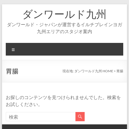
コ
ダンワールド九州
ン
テ
ン
ダンワールド・ジャパンが運営するイルチブレインヨガ
ツ
九州エリアのスタジオ案内
へ
ス
キ
メ
ッ
ニ
プ
ュ
ー
胃腸
現在地:
ダンワールド九州 HOME
>
胃腸
お探しのコンテンツを見つけられませんでした。検索を
お試しください。