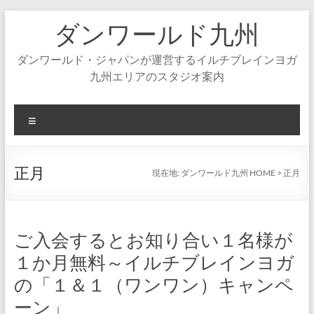
コ
ダンワールド九州
ン
テ
ン
ダンワールド・ジャパンが運営するイルチブレインヨガ
ツ
九州エリアのスタジオ案内
へ
ス
キ
メ
ッ
ニ
プ
ュ
ー
正月
現在地:
ダンワールド九州 HOME
>
正月
ご入会するとお知り合い１名様が
１か月無料～イルチブレインヨガ
の「１＆１（ワンワン）キャンペ
ーン」