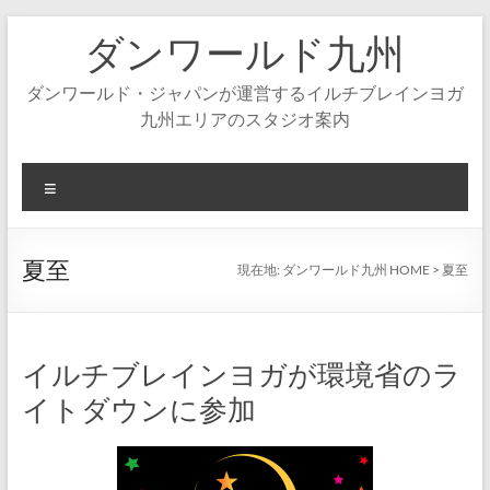
コ
ダンワールド九州
ン
テ
ン
ダンワールド・ジャパンが運営するイルチブレインヨガ
ツ
九州エリアのスタジオ案内
へ
ス
キ
メ
ッ
ニ
プ
ュ
ー
夏至
現在地:
ダンワールド九州 HOME
>
夏至
イルチブレインヨガが環境省のラ
イトダウンに参加