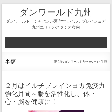
コ
ダンワールド九州
ン
テ
ン
ダンワールド・ジャパンが運営するイルチブレインヨガ
ツ
九州エリアのスタジオ案内
へ
ス
キ
メ
ッ
ニ
プ
ュ
ー
半額
現在地:
ダンワールド九州 HOME
>
半額
２月はイルチブレインヨガ免疫力
強化月間～腸を活性化し、体・
心・脳を健康に！