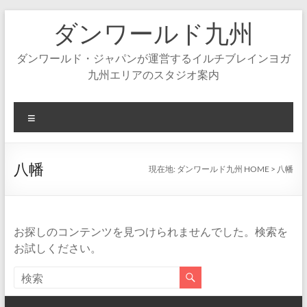
コ
ダンワールド九州
ン
テ
ン
ダンワールド・ジャパンが運営するイルチブレインヨガ
ツ
九州エリアのスタジオ案内
へ
ス
キ
メ
ッ
ニ
プ
ュ
ー
八幡
現在地:
ダンワールド九州 HOME
>
八幡
お探しのコンテンツを見つけられませんでした。検索を
お試しください。