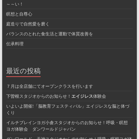
～～い！
瞑想と自尊心
庭造りで自然愛を磨く
バランスのとれた食生活と運動で体質改善を
伝承料理
最近の投稿
７月は全店舗にてオープンクラスを行います
下曽根スタジオからのお知らせ！
エイジレス
体験会
いよいよ開催!「脳教育フェスティバル」エイジレスな脳と体づ
くり
イルチブレインヨガ小倉スタジオからのお知らせ！呼吸・瞑想
ヨガ体験会 ダンワールドジャパン
ダンワールド 天神スタジオからのお知らせ！呼吸・瞑想ヨガ体