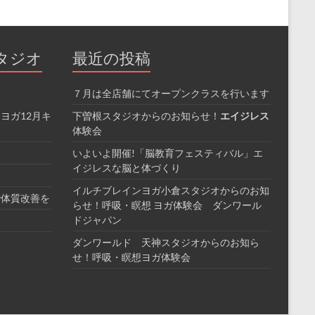
タジオ
最近の投稿
７月は全店舗にてオープンクラスを行います
ヨガ12月キ
下曽根スタジオからのお知らせ！
エイジレス
体験会
いよいよ開催!「脳教育フェスティバル」エ
イジレスな脳と体づくり
イルチブレインヨガ小倉スタジオからのお知
で体質改善を
らせ！呼吸・瞑想 ヨガ体験会 ダンワール
ドジャパン
ダンワールド 天神スタジオからのお知ら
せ！呼吸・瞑想ヨガ体験会