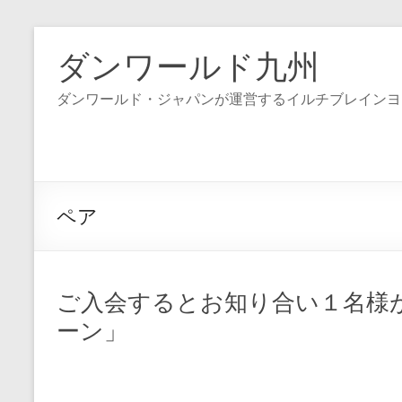
コ
ン
ダンワールド九州
テ
ン
ダンワールド・ジャパンが運営するイルチブレインヨ
ツ
へ
ス
キ
ッ
プ
ペア
ご入会するとお知り合い１名様
ーン」