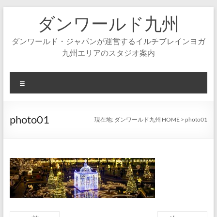
コ
ダンワールド九州
ン
テ
ン
ダンワールド・ジャパンが運営するイルチブレインヨガ
ツ
九州エリアのスタジオ案内
へ
ス
キ
メ
ッ
ニ
プ
ュ
ー
photo01
現在地:
ダンワールド九州 HOME
>
photo01