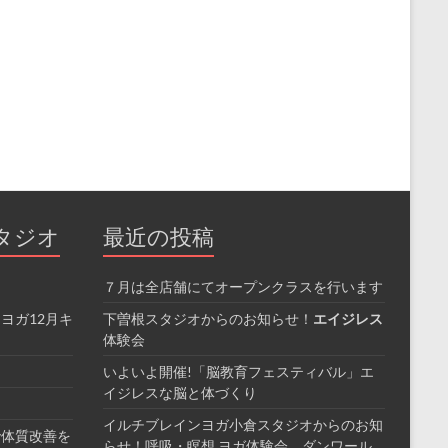
タジオ
最近の投稿
７月は全店舗にてオープンクラスを行います
ヨガ12月キ
下曽根スタジオからのお知らせ！
エイジレス
体験会
いよいよ開催!「脳教育フェスティバル」エ
イジレスな脳と体づくり
イルチブレインヨガ小倉スタジオからのお知
で体質改善を
らせ！呼吸・瞑想 ヨガ体験会 ダンワール