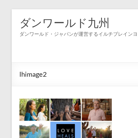
コ
ン
ダンワールド九州
テ
ン
ダンワールド・ジャパンが運営するイルチブレインヨ
ツ
へ
ス
キ
ッ
プ
lhimage2