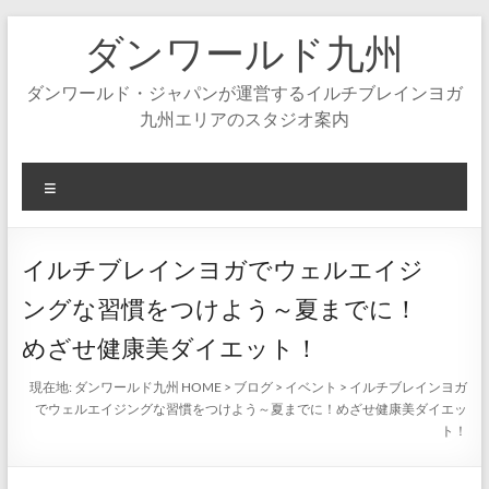
コ
ダンワールド九州
ン
テ
ン
ダンワールド・ジャパンが運営するイルチブレインヨガ
ツ
九州エリアのスタジオ案内
へ
ス
キ
メ
ッ
ニ
プ
ュ
ー
イルチブレインヨガでウェルエイジ
ングな習慣をつけよう～夏までに！
めざせ健康美ダイエット！
現在地:
ダンワールド九州 HOME
>
ブログ
>
イベント
>
イルチブレインヨガ
でウェルエイジングな習慣をつけよう～夏までに！めざせ健康美ダイエッ
ト！