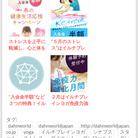
ストレスを上手に
“５月のストレ
軽減し、心と体を
ス”はイルチブレ
強く！3月末まで
インヨガで解消！
「入会金半額」～
入会金半額のキャ
イルチブレインヨ
ンペーン～軽い運
ガ
動と瞑想で体も心
もリフレッシュ
“入会金半額”など
２月はイルチブレ
３つの特典！イル
インヨガ免疫力強
チブレインヨガの
化月間～腸を活性
「20周年キャン
化し、体・心・脳
タグ:
ペーン」すき間時
を健康に！
dahnworld
dahnworldjapan
http://dahnworldjapan.
間を使った「１分
co.jp
yoga
イルチブレインヨガ
シナプス
スタ
運動」で、夏のダ
ート
ストレス
ダイエット
ダンワールド
ダン