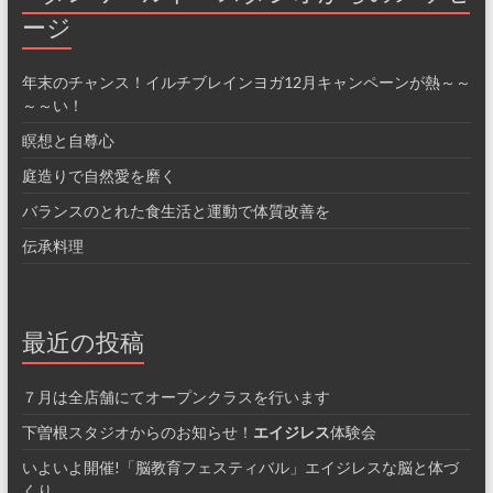
ージ
年末のチャンス！イルチブレインヨガ12月キャンペーンが熱～～
～～い！
瞑想と自尊心
庭造りで自然愛を磨く
バランスのとれた食生活と運動で体質改善を
伝承料理
最近の投稿
７月は全店舗にてオープンクラスを行います
下曽根スタジオからのお知らせ！
エイジレス
体験会
いよいよ開催!「脳教育フェスティバル」エイジレスな脳と体づ
くり