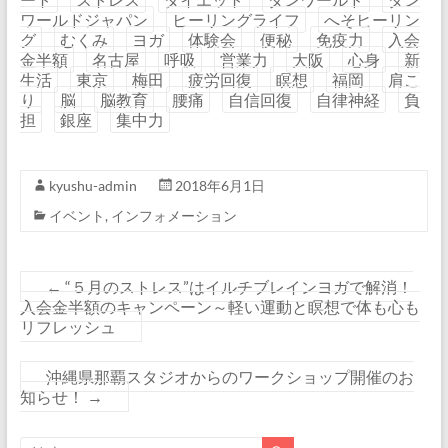
イエット成功へ
ワールドジャパン
ヒーリングライフ
へそヒーリン
グ
むくみ
ヨガ
体験会
便秘
免疫力
入会
金半額
名古屋
呼吸
営業力
大阪
心身
新
生活
東京
梅田
疲労回復
瞑想
福岡
肩こ
り
脳
脳教育
腰痛
自信回復
自律神経
負
担
銀座
集中力
kyushu-admin
2018年6月1日
イベント
,
インフォメーション
←
“５月のストレス”はイルチブレインヨガで解消！
入会金半額のキャンペーン～軽い運動と瞑想で体も心も
リフレッシュ
沖縄県那覇スタジオからのワークショップ開催のお
知らせ！
→