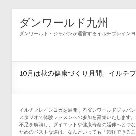
コ
ン
ダンワールド九州
テ
ン
ダンワールド・ジャパンが運営するイルチブレインヨ
ツ
へ
ス
キ
ッ
プ
10月は秋の健康づくり月間。イルチ
イルチブレインヨガを展開するダンワールドジャパン
スタジオで体験レッスンへの参加を募集いたします。
不足を解消し、ダイエットや健康寿命の延伸へとつな
ためのベストな道は、なんといっても「気軽できるこ