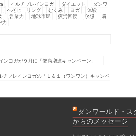
ン
ブレインヨガの
ga
イルチブレインヨガ
ダイエット
ダンワ
間時
「１＆１（ワンワ
へそヒーリング
むくみ
ヨガ
体験
１分
ン）キャンペー
吸
営業力
地球市民
疲労回復
瞑想
肩
のダ
ン」
中力
へ
インヨガが９月に「健康増進キャンペーン」
ルチブレインヨガの「１＆１（ワンワン）キャンペ
ダンワールド・ス
からのメッセージ