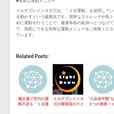
■簡単な運動メニュー
イルチブレインヨガでは、「１分運動」を提唱してい
を動かすという健康法です。簡単なストレッチや筋ト
めに運動を行うことで、健康寿命の延伸へとつなげて
で、気軽にできる簡単な運動メニューをご体験くださ
ています。
Related Posts:
働き盛り世代の運
イルチブレインヨ
“入会金半額”
動不足を「１分運
ガが環境省のライ
３つの特典！
動」で解消！～イ
トダウンに参加
チブレインヨ