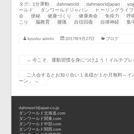
ルチブレインヨガ
「20周年キャ
タグ:
1分運動
dahnworld
dahnworldjapan
yo
20周年感謝キャ
ペーン」すき
ールド
ダンワールドジャパン
ヒーリングライフ
ンペーン 生活の
間を使った「
会
便秘
健康づくり
健康寿命
免疫力
呼
中でできる運動習
運動」で、夏
こり
脳教育
腰痛
自信回復
自律神経
集
慣を身につけよ
イエット成功
う！
kyushu-admin
2017年9月27日
ブログ
←
今こそ、運動習慣を身につけよう！イルチブレ
ご入会するとお知り合い１名様が１か月無料～イ
ーン」
→
dahnworldjapan.co.jp
ダンワールド北海道.com
ダンワールド関東.com
ダンワールド中部.com
ダンワールド関西.com