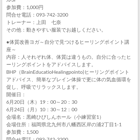
参加費：1,000円
問合せ電話：093-742-3200
トレーナー：上田 七奈
その他：動きやすい服装でお越しください。
●体質改善ヨガ～自分で見つけるヒーリングポイント講
座～
内容：人それぞれ体、体質は違うもの。自分に合ったヒ
ーリングポイントをアドバイスします。
BHP（BrainEducatioHealingpointo)ヒーリングポイント
アドバイス、簡単なブレイン体操で更に体の気血循環を
促し、呼吸でリラックスします。
開催日：
6月20日（木）19：00～20：30
6月24日（月）10：30～12：00
会場名：黒崎ひびしんホール（小練習室1）
会場住所：福岡県北九州市八幡西区岸の浦2丁目1-1
参加費：1,500
問合せ電話：093-742-3200