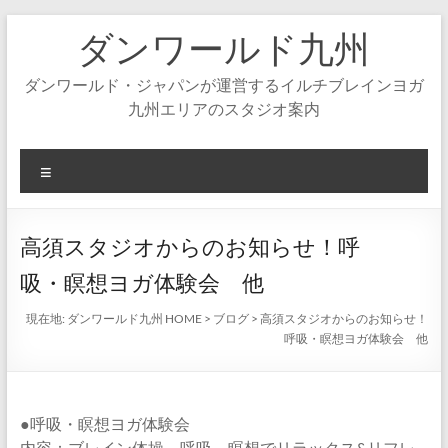
コ
ダンワールド九州
ン
テ
ン
ダンワールド・ジャパンが運営するイルチブレインヨガ
ツ
九州エリアのスタジオ案内
へ
ス
キ
メ
ッ
ニ
プ
ュ
ー
高須スタジオからのお知らせ！呼
吸・瞑想ヨガ体験会 他
現在地:
ダンワールド九州 HOME
>
ブログ
>
高須スタジオからのお知らせ！
呼吸・瞑想ヨガ体験会 他
●呼吸・瞑想ヨガ体験会
内容：ブレイン体操、呼吸、瞑想でリラックス&リフレ