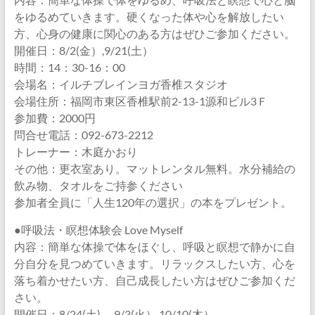
をゆるめていきます。硬くなった体や心を解放したい
方、心身の健康に関心のある方はぜひご参加ください。
開催日：8/2(金）,9/21(土）
時間：14：30-16：00
会場名：イルチブレインヨガ香椎スタジオ
会場住所：福岡市東区香椎駅前2-13-1源和ビル3Ｆ
参加費：2000円
問合せ電話：092-673-2212
トレーナー：木庭かおり
その他：更衣室あり。マットレンタル無料。水分補給の
飲み物、タオルをご持参ください
参加者全員に「人生120年の選択」の本をプレゼント。
●呼吸法・瞑想体験会 Love Myself
内容：簡単な体操で体をほぐし、呼吸と瞑想で静かに自
分自分を見つめていきます。リラックスしたい方、心を
落ち着かせたい方、自己成長したい方はぜひご参加くだ
さい。
開催日：8/24(土), 9/3(火）,10/10(木）