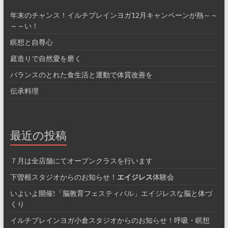
年末のチャンス！イルチブレインヨガ12月キャンペーンが熱～～
～～い！
瞑想と自尊心
庭造りで自然愛を磨く
バランスのとれた食生活と運動で体質改善を
伝承料理
最近の投稿
７月は全店舗にてオープンクラスを行います
下曽根スタジオからのお知らせ！
エイジレス
体験会
いよいよ開催!「脳教育フェスティバル」エイジレスな脳と体づ
くり
イルチブレインヨガ小倉スタジオからのお知らせ！呼吸・瞑想