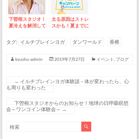
下曽根スタジオ！
太る原因はストレ
夏冷えを解消して
スかも！夏までに
スタミナ強化
ダイエット～イル
この夏を元気に
チブレインヨ
タグ:
イルチブレインヨガ
ダンワールド
香椎
他
ガ“半額”キャンペ
ーン
kyushu-admin
2019年7月27日
イベント
,
ブログ
←
イルチブレインヨガ体験談 – 体が変わったら、心
も周りも変わった
下曽根スタジオからのお知らせ！地球の日呼吸瞑想
会～ワンコイン体験会～
→