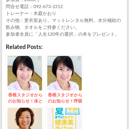
問合せ電話：092-673-2212
トレーナー：木庭かおり
その他：更衣室あり。マットレンタル無料。水分補給の
飲み物、タオルをご持参ください。
参加者全員に「人生120年の選択」の本をプレゼント。
Related Posts:
香椎スタジオから
香椎スタジオから
のお知らせ！体と
のお知らせ！呼吸
心と脳を柔軟にす
法・瞑想体験会
るプログラム
Love Myself 他