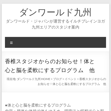
コ
ダンワールド九州
ン
テ
ン
ダンワールド・ジャパンが運営するイルチブレインヨガ
ツ
九州エリアのスタジオ案内
へ
ス
キ
メ
ッ
ニ
プ
ュ
ー
香椎スタジオからのお知らせ！体と
心と脳を柔軟にするプログラム 他
現在地:
ダンワールド九州 HOME
>
ブログ
>
イベント
>
香椎スタジオからの
お知らせ！体と心と脳を柔軟にするプログラム 他
●体と心と脳を柔軟にするプログラム
内容：簡単な体操で体をゆるめ、呼吸法と瞑想で心と脳