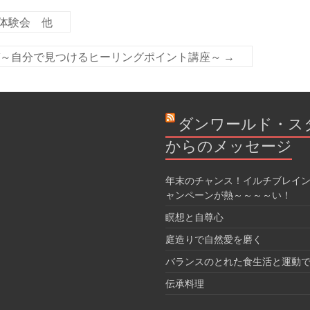
体験会 他
ガ～自分で見つけるヒーリングポイント講座～
→
ダンワールド・ス
からのメッセージ
年末のチャンス！イルチブレイン
ャンペーンが熱～～～～い！
瞑想と自尊心
庭造りで自然愛を磨く
バランスのとれた食生活と運動
伝承料理