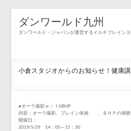
コ
ン
ダンワールド九州
テ
ン
ダンワールド・ジャパンが運営するイルチブレインヨ
ツ
へ
ス
キ
ッ
プ
小倉スタジオからのお知らせ！健康講
●オーラ撮影ｗｉｔhBHP
内容：オーラ撮影、ブレイン体操 、ＢＨＰの体験
開催日：
2019/5/29 14：00～15：30