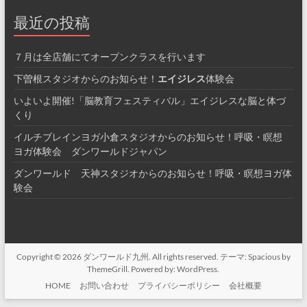
最近の投稿
７月は全店舗にてオープンクラスを行います
下曽根スタジオからのお知らせ！
エイジレス
体験会
いよいよ開催!「脳教育フェスティバル」エイジレスな脳と体づ
くり
イルチブレインヨガ小倉スタジオからのお知らせ！呼吸・瞑想
ヨガ体験会 ダンワールドジャパン
ダンワールド 天神スタジオからのお知らせ！呼吸・瞑想ヨガ体
験会
Copyright © 2026
ダンワールド九州
. All rights reserved. テーマ:
Spacious
by
ThemeGrill. Powered by:
WordPress
.
HOME
お問い合わせ
プライバシーポリシー
会社概要