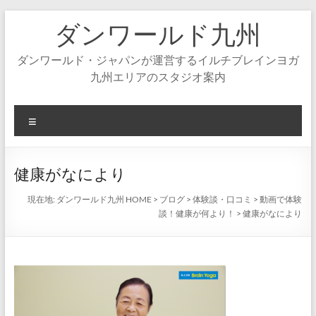
コ
ダンワールド九州
ン
テ
ン
ダンワールド・ジャパンが運営するイルチブレインヨガ
ツ
九州エリアのスタジオ案内
へ
ス
キ
メ
ッ
ニ
プ
ュ
ー
健康がなにより
現在地:
ダンワールド九州 HOME
>
ブログ
>
体験談・口コミ
>
動画で体験
談！健康が何より！
>
健康がなにより