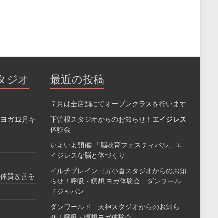
タジオ
最近の投稿
７月は全店舗にてオープンクラスを行います
ヨガ12月キ
下曽根スタジオからのお知らせ！
エイジレス
体験会
いよいよ開催!「脳教育フェスティバル」エ
イジレスな脳と体づくり
イルチブレインヨガ小倉スタジオからのお知
で体質改善を
らせ！呼吸・瞑想 ヨガ体験会 ダンワール
ドジャパン
ダンワールド 天神スタジオからのお知ら
せ！呼吸・瞑想ヨガ体験会