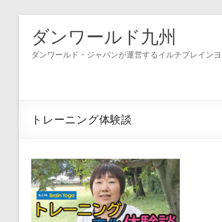
コ
ン
ダンワールド九州
テ
ン
ダンワールド・ジャパンが運営するイルチブレインヨ
ツ
へ
ス
キ
ッ
プ
トレーニング体験談