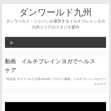
コ
ダンワールド九州
ン
テ
ン
ダンワールド・ジャパンが運営するイルチブレインヨガ
ツ
九州エリアのスタジオ案内
へ
ス
キ
メ
ッ
ニ
プ
ュ
ー
動画 イルチブレインヨガでヘルス
ケア
現在地:
ダンワールド九州 HOME
>
ブログ
>
動画 イルチブレインヨガでヘ
ルスケア