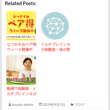
Related Posts:
なつやすみペア得
イルチブレインヨ
ウィーク開催中
ガ体験談 – 体が変
わったら、心も周
りも変わった
動画で体験談 イ
ルチブレインヨガ
のトレーニングが
生活の中で欠かせ
kyushu-admin
2019年9月7日
ブログ
ない時間になった