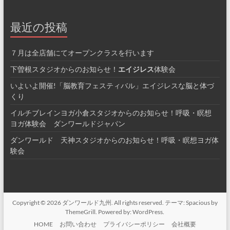
最近の投稿
７月は全店舗にてオープンクラスを行います
下曽根スタジオからのお知らせ！
エイジレス
体験会
いよいよ開催!「脳教育フェスティバル」エイジレスな脳と体づ
くり
イルチブレインヨガ小倉スタジオからのお知らせ！呼吸・瞑想
ヨガ体験会 ダンワールドジャパン
ダンワールド 天神スタジオからのお知らせ！呼吸・瞑想ヨガ体
験会
Copyright © 2026
ダンワールド九州
. All rights reserved. テーマ:
Spacious
by
ThemeGrill. Powered by:
WordPress
.
HOME
お問い合わせ
プライバシーポリシー
会社概要