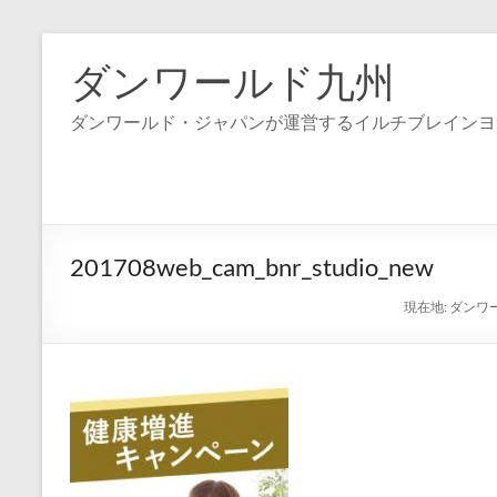
コ
ン
ダンワールド九州
テ
ン
ダンワールド・ジャパンが運営するイルチブレインヨ
ツ
へ
ス
キ
ッ
プ
201708web_cam_bnr_studio_new
現在地:
ダンワー