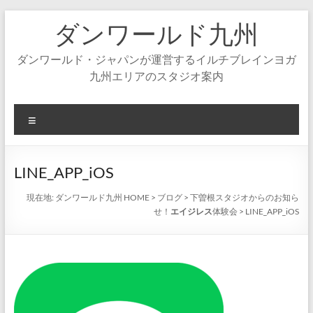
コ
ダンワールド九州
ン
テ
ン
ダンワールド・ジャパンが運営するイルチブレインヨガ
ツ
九州エリアのスタジオ案内
へ
ス
キ
メ
ッ
ニ
プ
ュ
ー
LINE_APP_iOS
現在地:
ダンワールド九州 HOME
>
ブログ
>
下曽根スタジオからのお知ら
せ！
エイジレス
体験会
>
LINE_APP_iOS