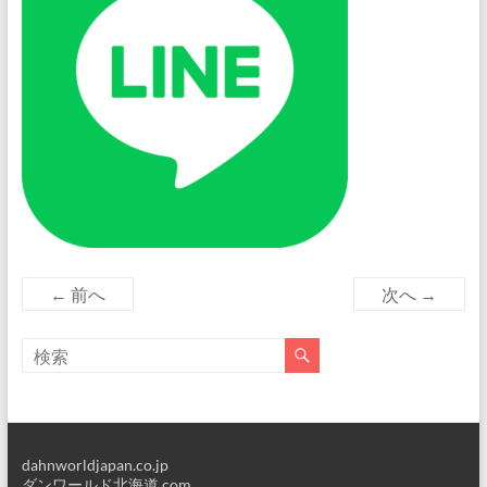
← 前へ
次へ →
dahnworldjapan.co.jp
ダンワールド北海道.com