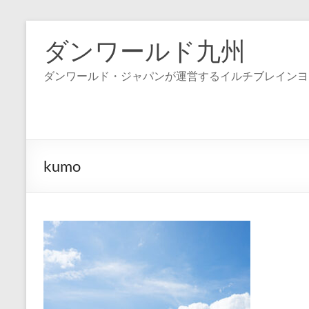
コ
ン
ダンワールド九州
テ
ン
ダンワールド・ジャパンが運営するイルチブレインヨ
ツ
へ
ス
キ
ッ
プ
kumo