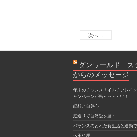
次へ →
ダンワールド・ス
からのメッセージ
年末のチャンス！イルチブレイン
ャンペーンが熱～～～～い！
瞑想と自尊心
庭造りで自然愛を磨く
バランスのとれた食生活と運動
伝承料理