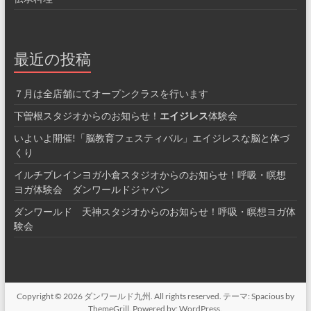
最近の投稿
７月は全店舗にてオープンクラスを行います
下曽根スタジオからのお知らせ！
エイジレス
体験会
いよいよ開催!「脳教育フェスティバル」エイジレスな脳と体づ
くり
イルチブレインヨガ小倉スタジオからのお知らせ！呼吸・瞑想
ヨガ体験会 ダンワールドジャパン
ダンワールド 天神スタジオからのお知らせ！呼吸・瞑想ヨガ体
験会
Copyright © 2026
ダンワールド九州
. All rights reserved. テーマ:
Spacious
by
ThemeGrill. Powered by:
WordPress
.