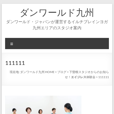
コ
ダンワールド九州
ン
テ
ン
ダンワールド・ジャパンが運営するイルチブレインヨガ
ツ
九州エリアのスタジオ案内
へ
ス
キ
メ
ッ
ニ
プ
ュ
ー
111111
現在地:
ダンワールド九州 HOME
>
ブログ
>
下曽根スタジオからのお知ら
せ！
エイジレス
体験会
>
111111