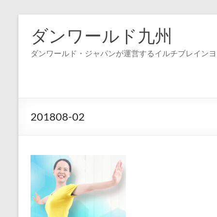
コ
ン
ダンワールド九州
テ
ン
ダンワールド・ジャパンが運営するイルチブレインヨ
ツ
へ
ス
キ
ッ
プ
201808-02