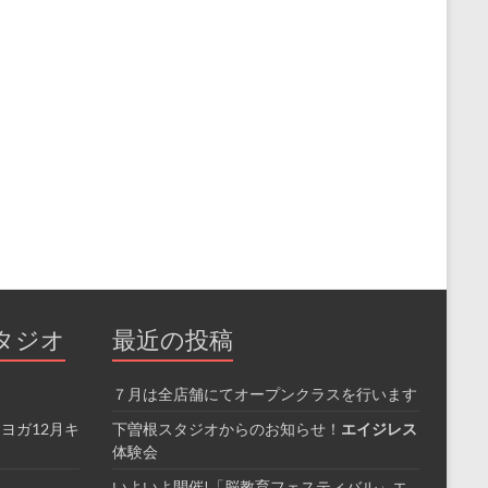
タジオ
最近の投稿
７月は全店舗にてオープンクラスを行います
ヨガ12月キ
下曽根スタジオからのお知らせ！
エイジレス
体験会
いよいよ開催!「脳教育フェスティバル」エ