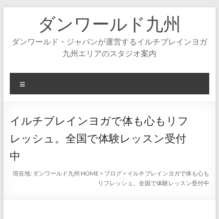
コ
ダンワールド九州
ン
テ
ン
ダンワールド・ジャパンが運営するイルチブレインヨガ
ツ
九州エリアのスタジオ案内
へ
ス
キ
メ
ッ
ニ
プ
ュ
ー
イルチブレインヨガで体も心もリフ
レッシュ。全国で体験レッスン受付
中
現在地:
ダンワールド九州 HOME
>
ブログ
>
イルチブレインヨガで体も心も
リフレッシュ。全国で体験レッスン受付中