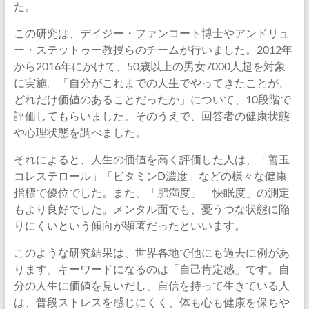
た。
この研究は、デイジー・ファンコート博士やアンドリュ
ー・ステットゥー教授らのチームが行いました。2012年
から2016年にかけて、50歳以上の男女7000人超を対象
に実施。「自分がこれまでの人生でやってきたことが、
どれだけ価値のあることだったか」について、10段階で
評価してもらいました。そのうえで、回答者の健康状態
や心理状態を調べました。
それによると、人生の価値を高く評価した人は、「善玉
コレステロール」「ビタミンD濃度」などの様々な健康
指標で優位でした。また、「肥満度」「快眠度」の測定
もより良好でした。メンタル面でも、憂うつな状態に陥
りにくいという傾向が顕著だったといいます。
このような研究結果は、世界各地で他にも過去に例があ
ります。キーワードになるのは「自己肯定感」です。自
分の人生に価値を見いだし、自信を持って生きている人
は、普段ストレスを感じにくく、体も心も健康を保ちや