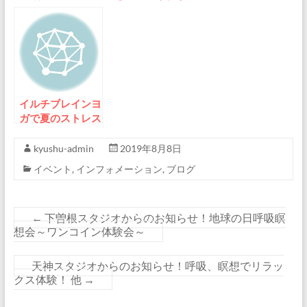
インヨガで解消！
イルチブレインヨ
入会金半額のキャ
ガが９月に「健康
ンペーン～軽い運
増進キャンペー
動と瞑想で体も心
ン」
もリフレッシュ
イルチブレインヨ
ガで夏のストレス
をすっきり解消！
kyushu-admin
2019年8月8日
イベント
,
インフォメーション
,
ブログ
←
下曽根スタジオからのお知らせ！地球の日呼吸瞑
想会～ワンコイン体験会～
天神スタジオからのお知らせ！呼吸、瞑想でリラッ
クス体験！ 他
→