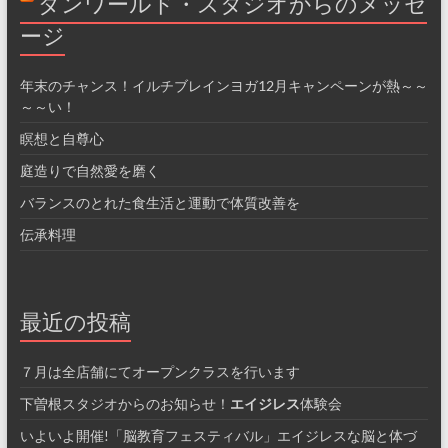
ダンワールド・スタジオからのメッセ
ージ
年末のチャンス！イルチブレインヨガ12月キャンペーンが熱～～
～～い！
瞑想と自尊心
庭造りで自然愛を磨く
バランスのとれた食生活と運動で体質改善を
伝承料理
最近の投稿
７月は全店舗にてオープンクラスを行います
下曽根スタジオからのお知らせ！
エイジレス
体験会
いよいよ開催!「脳教育フェスティバル」エイジレスな脳と体づ