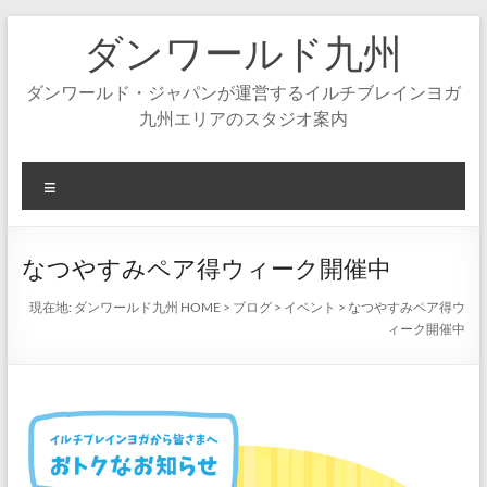
コ
ダンワールド九州
ン
テ
ン
ダンワールド・ジャパンが運営するイルチブレインヨガ
ツ
九州エリアのスタジオ案内
へ
ス
キ
メ
ッ
ニ
プ
ュ
ー
なつやすみペア得ウィーク開催中
現在地:
ダンワールド九州 HOME
>
ブログ
>
イベント
>
なつやすみペア得ウ
ィーク開催中