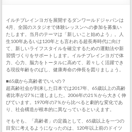
イルチブレインヨガを展開するダンワールドジャパンは
4月、全国のスタジオで体験レッスンへの参加を募集い
たします。当月のテーマは「新しいこと始めよう」。人
生100年あるいは120年とも言われる超長寿時代に向け
て、新しいライフスタイルを確立するための運動法や新
習慣づくりをサポートします。イルチブレインヨガで体
力、心力、脳力をトータルに高めて、若々しく活躍でき
る現役年齢をのばし、健康寿命の伸長を図りましょう。
■65歳から高齢者でいいの？
超高齢社会が到来した日本では2017年、65歳以上の高齢
者比率が27％に達しました。2006年の21％から大きく伸
びています。1970年の7％から比べると劇的な変化であ
り、社会構造が根本的に異なっているといえます。
そもそも、「高齢者」の定義として、65歳以上を一つの
目安に考えるようになったのは、120年以上前のドイツ