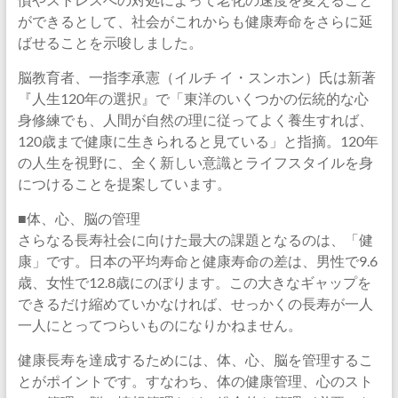
ができるとして、社会がこれからも健康寿命をさらに延
ばせることを示唆しました。
脳教育者、一指李承憲（イルチ イ・スンホン）氏は新著
『人生120年の選択』で「東洋のいくつかの伝統的な心
身修練でも、人間が自然の理に従ってよく養生すれば、
120歳まで健康に生きられると見ている」と指摘。120年
の人生を視野に、全く新しい意識とライフスタイルを身
につけることを提案しています。
■体、心、脳の管理
さらなる長寿社会に向けた最大の課題となるのは、「健
康」です。日本の平均寿命と健康寿命の差は、男性で9.6
歳、女性で12.8歳にのぼります。この大きなギャップを
できるだけ縮めていかなければ、せっかくの長寿が一人
一人にとってつらいものになりかねません。
健康長寿を達成するためには、体、心、脳を管理するこ
とがポイントです。すなわち、体の健康管理、心のスト