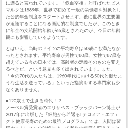
に遡ると言われています。「鉄血宰相」と呼ばれたビス
マルクは1889年、世界で初めて一般の労働者を対象とし
た公的年金制度をスタートさせます。後に世界の主要国
が追随することになる画期的な制度でしたが、このとき
に年金の支給開始年齢が65歳とされたのが、今日の年齢
観にも影響しているようです。
とはいえ、当時のドイツの平均寿命は50歳にも満たなか
ったとされます。平均寿命が男性で80歳、女性で87歳を
超えている今の日本では、高齢者の定義そのものを変え
るべきだ、という意見も多く出されています。また、
「今の70代の人たちは、1960年代における50代と似たよ
うな生活を送っている」といった指摘をする専門家も少
なくありません。
■120歳まで生きる時代！？
ノーベル賞受賞者のエリザベス・ブラックバーン博士が
2017年に出版した『細胞から若返る! テロメア・エフェ
クト 健康長寿のための最強プログラム』では、人間は習
慣やストレスへの対処によって老化の速度を変えること