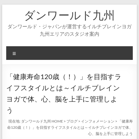
コ
ダンワールド九州
ン
テ
ン
ダンワールド・ジャパンが運営するイルチブレインヨガ
ツ
九州エリアのスタジオ案内
へ
ス
キ
メ
ッ
ニ
プ
ュ
ー
「健康寿命120歳（！）」を目指すラ
イフスタイルとは～イルチブレイン
ヨガで体、心、脳を上手に管理しよ
う
現在地:
ダンワールド九州 HOME
>
ブログ
>
インフォメーション
>
「健康寿
命120歳（！）」を目指すライフスタイルとは～イルチブレインヨガで体、
心、脳を上手に管理しよう